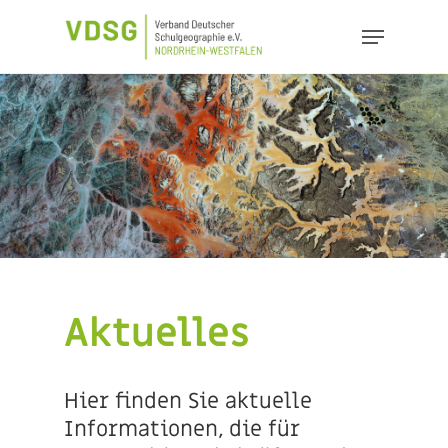
Skip
Menu
to
Close
main
Menu
content
Aktuelles
Hier finden Sie aktuelle
Informationen, die für