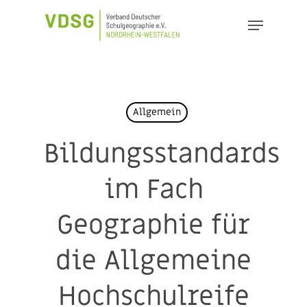
Skip
Menu
to
Close
main
Menu
content
Allgemein
Bildungsstandards
im Fach
Geographie für
die Allgemeine
Hochschulreife