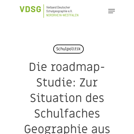
Skip
Menu
to
Close
main
Menu
content
Schulpolitik
Die roadmap-
Studie: Zur
Situation des
Schulfaches
Geographie aus