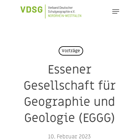
Skip
Menu
to
Close
main
Menu
content
Vorträge
Essener
Gesellschaft für
Geographie und
Geologie (EGGG)
10. Februar 2023