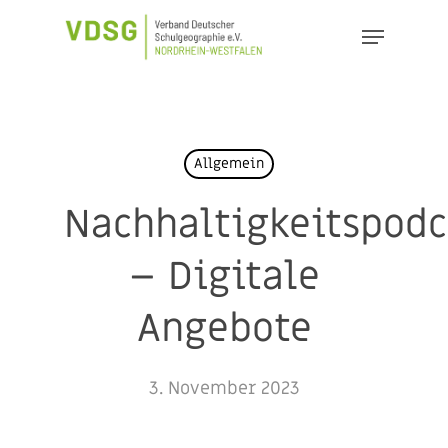
Skip
Menu
to
Close
main
Menu
content
Allgemein
Nachhaltigkeitspodc
– Digitale
Angebote
3. November 2023