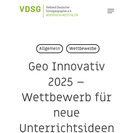
Skip
Menu
to
Close
main
Menu
content
Allgemein
Wettbewerbe
Geo Innovativ
2025 –
Wettbewerb für
neue
Unterrichtsideen