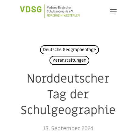
Skip
Menu
to
Close
main
Menu
content
Deutsche Geographentage
Veranstaltungen
Norddeutscher
Tag der
Schulgeographie
13. September 2024